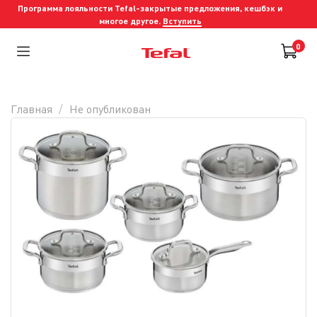
Программа лояльности Tefal-закрытые предложения, кешбэк и
многое другое.
Вступить
0
Главная
Не опубликован