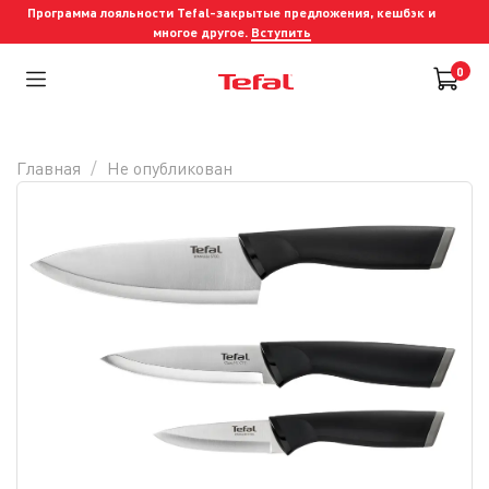
Программа лояльности Tefal-закрытые предложения, кешбэк и
многое другое.
Вступить
0
Главная
Не опубликован