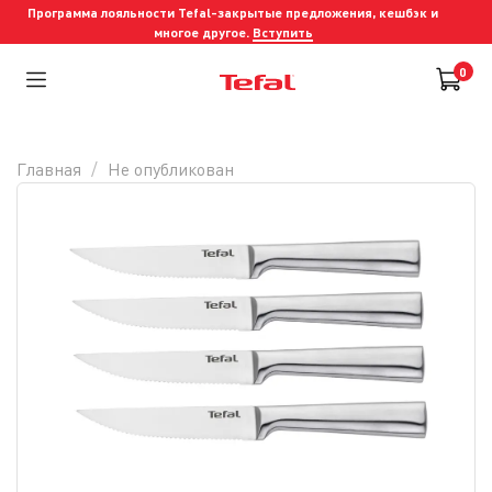
Программа лояльности Tefal-закрытые предложения, кешбэк и
многое другое.
Вступить
0
Главная
Не опубликован