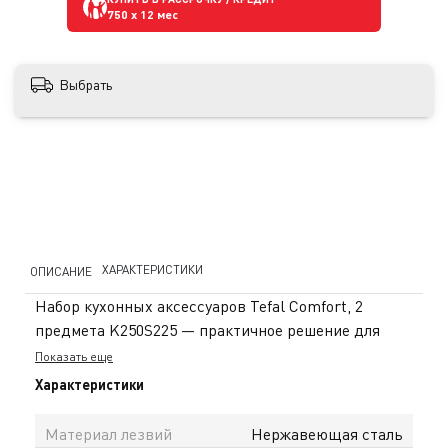
750
x 12 мес
Выбрать
ХАРАКТЕРИСТИКИ
ОПИСАНИЕ
Набор кухонных аксессуаров Tefal Comfort, 2
предмета K250S225 — практичное решение для
повседневной готовки, объединяющее удобство и
Показать еще
функциональность. В комплект входят поварской
Характеристики
нож и кухонные ножницы, которые помогают легко
справляться с различными задачами на кухне — от
Материал лезвий
Нержавеющая сталь