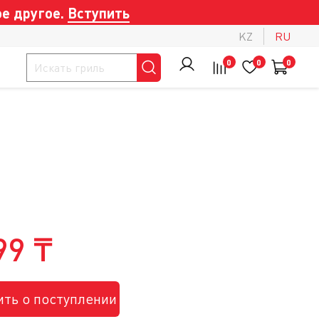
е другое.
Вступить
KZ
RU
0
0
0
99 ₸
ть о поступлении