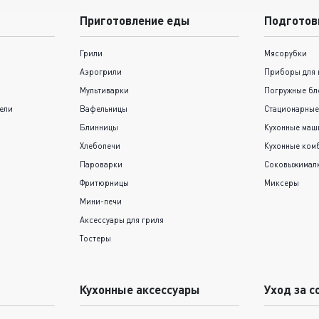
Приготовление еды
Подготов
Грили
Мясорубки
Аэрогрили
Приборы для 
Мультиварки
Погружные бл
ели
Вафельницы
Стационарные
Блинницы
Кухонные ма
Хлебопечи
Кухонные ком
Пароварки
Соковыжимал
Фритюрницы
Миксеры
Мини-печи
Аксессуары для гриля
Тостеры
Кухонные аксессуары
Уход за с