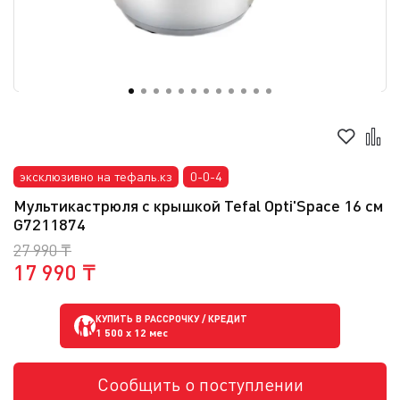
эксклюзивно на тефаль.кз
0-0-4
Мультикастрюля с крышкой Tefal Opti'Space 16 см
G7211874
27 990 ₸
17 990 ₸
КУПИТЬ В РАССРОЧКУ / КРЕДИТ
1 500
x 12 мес
Сообщить о поступлении