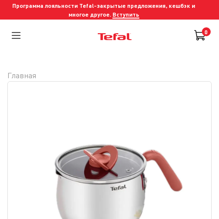
Программа лояльности Tefal-закрытые предложения, кешбэк и
многое другое.
Вступить
0
Главная