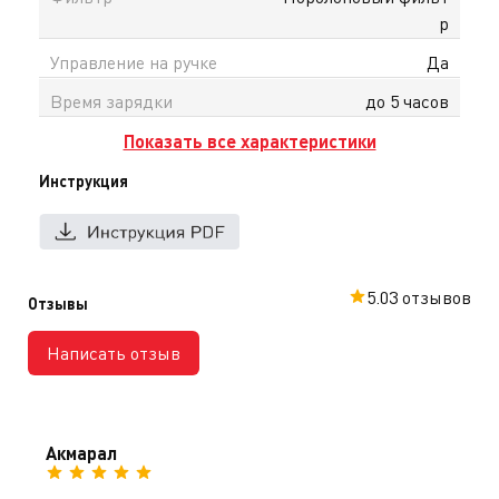
идеальный результат по всей поверхности.
р
Активируйте функцию самоочистки на базе одним
Управление на ручке
Да
нажатием кнопки, чтобы роликовая щётка была
готова к следующей уборке без необходимости
Время зарядки
до 5 часов
ручной очистки.
Показать все характеристики
Инструкция
5.0
3 отзывов
Отзывы
Написать отзыв
Акмарал