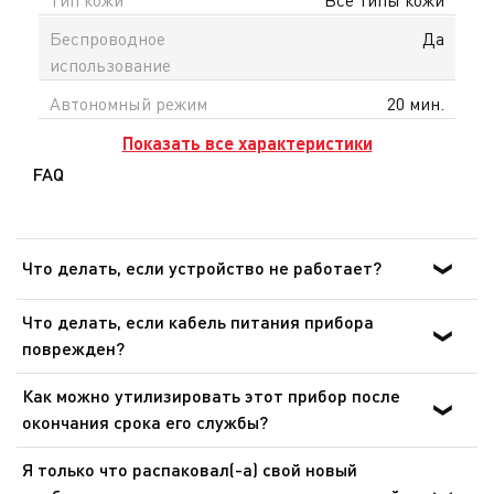
Беспроводное
Да
использование
Автономный режим
20 мин.
Показать все характеристики
FAQ
Что делать, если устройство не работает?
После ознакомления с инструкциями по запуску
Что делать, если кабель питания прибора
прибора в руководстве пользователя убедитесь, что
поврежден?
электрическая розетка находится в рабочем состоянии,
Не пользуйтесь устройством. Во избежание опасной
подключив к ней другое устройство. Если прибор не
Как можно утилизировать этот прибор после
ситуации, замените кабель в центре технического
заработал, не пытайтесь разобрать или
окончания срока его службы?
обслуживания.
отремонтировать его. Отнесите прибор в
В приборе содержатся ценные материалы, которые
авторизованный центр технического обслуживания.
Я только что распаковал(-а) свой новый
могут быть подвергнуты вторичной переработке.