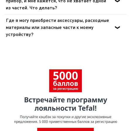
прибор, и мне кажется, что не хватает одной
Отнесите его на городской пункт сбора отходов.
из частей. Что делать?
Если вам кажется, что каких-то частей не хватает,
Где я могу приобрести аксессуары, расходные
позвоните в службу поддержки, и мы поможем вам
материалы или запасные части к моему
найти приемлемое решение.
устройству?
Пожалуйста, перейдите в раздел «Аксессуары» веб-
сайта, чтобы легко найти то, что вам нужно для вашего
Показать все вопросы
устройства.