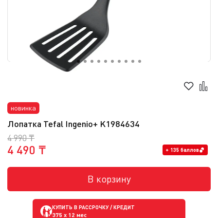
новинка
Лопатка Tefal Ingenio+ K1984634
4 990 ₸
4 490 ₸
+ 135 баллов
В корзину
КУПИТЬ В РАССРОЧКУ / КРЕДИТ
375
x 12 мес