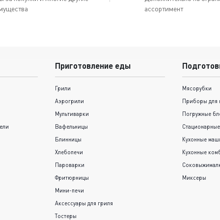
мущества
ассортимент
Приготовление еды
Подготов
Грили
Мясорубки
Аэрогрили
Приборы для 
Мультиварки
Погружные бл
ели
Вафельницы
Стационарные
Блинницы
Кухонные ма
Хлебопечи
Кухонные ком
Пароварки
Соковыжимал
Фритюрницы
Миксеры
Мини-печи
Аксессуары для гриля
Тостеры