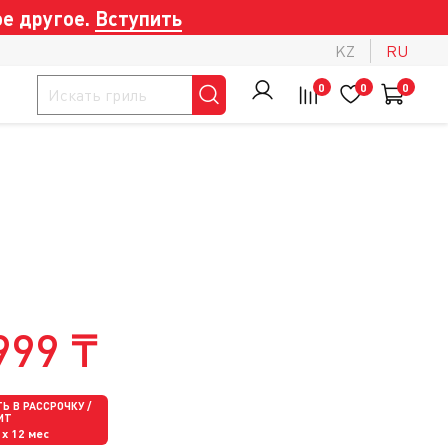
е другое.
Вступить
KZ
RU
0
0
0
999 ₸
Ь В РАССРОЧКУ /
ИТ
x 12 мес