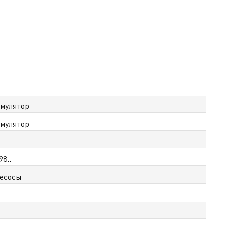
мулятор
мулятор
98..
есосы