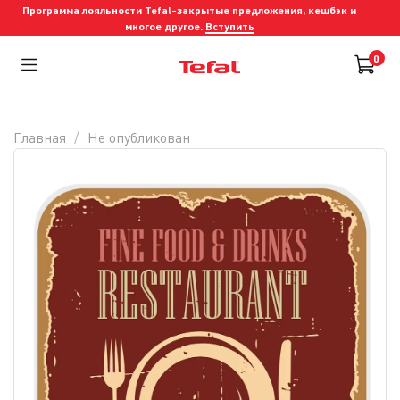
Программа лояльности Tefal-закрытые предложения, кешбэк и
многое другое.
Вступить
0
Главная
Не опубликован