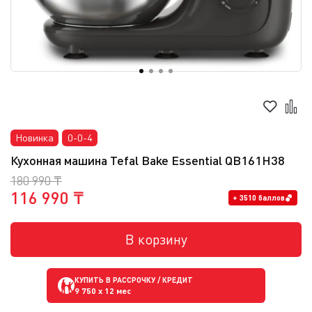
Новинка
0-0-4
Кухонная машина Tefal Bake Essential QB161H38
180 990 ₸
116 990 ₸
+ 3510 баллов
В корзину
КУПИТЬ В РАССРОЧКУ / КРЕДИТ
9 750
x 12 мес