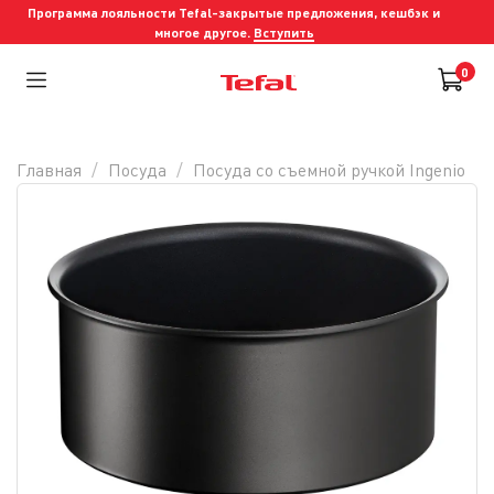
Программа лояльности Tefal-закрытые предложения, кешбэк и
многое другое.
Вступить
0
Главная
Посуда
Посуда со съемной ручкой Ingenio