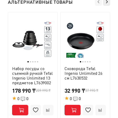
года в разных странах мира независимые лаборатории
АЛЬТЕРНАТИВНЫЕ ТОВАРЫ
регулярно проводят исследования продукции
(Aromalyse и Ianesco во Франции, TüvSud в Гонконге и
SGS в Китае). Результаты проводимых исследований
систематически доказывают отсутствие ПФОК в
изделиях Tefal с антипригарным покрытием.
●
●
●
●
●
●
●
●
●
●
Набор посуды со
Сковорода Tefal
съемной ручкой Tefal
Ingenio Unlimited 26
Ingenio Unlimited 13
см L7630532
предметов L7639002
178 990 ₸
32 990 ₸
209 990 ₸
37 990 ₸
0
0
0
0