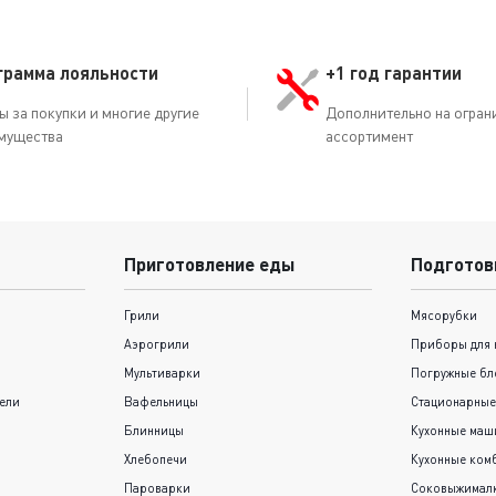
грамма лояльности
+1 год гарантии
ы за покупки и многие другие
Дополнительно на огран
мущества
ассортимент
Приготовление еды
Подготов
Грили
Мясорубки
Аэрогрили
Приборы для 
Мультиварки
Погружные бл
ели
Вафельницы
Стационарные
Блинницы
Кухонные ма
Хлебопечи
Кухонные ком
Пароварки
Соковыжимал