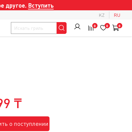
е другое.
Вступить
KZ
RU
0
0
0
99 ₸
ть о поступлении