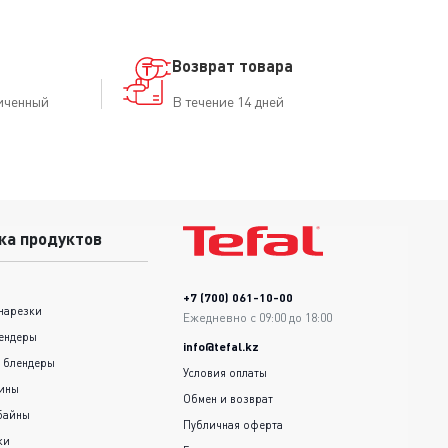
Возврат товара
иченный
В течение 14 дней
ка продуктов
+7 (700) 061-10-00
нарезки
Ежедневно с 09:00 до 18:00
ендеры
info@tefal.kz
 блендеры
Условия оплаты
шины
Обмен и возврат
байны
Публичная оферта
ки