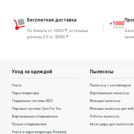
Бесплатная доставка
Про
По Алматы от 10000 ₸, остальные
Балл
регионы КЗ от 30000 ₸
преи
Уход за одеждой
Пылесосы
Утюги
Пылесосы с контейнером
Парогенераторы
Вертикальные пылесосы
Гладильные системы IXEO
Моющие пылесосы
Паровые системы Care For You
Моющие пылесосы для меб
Вертикальные отпариватели
Роботы-пылесосы
Ручные отпариватели
Аксессуары для пылесосов
Утюги и парогенераторы Rowenta