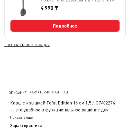
4 990 ₸
Подробнее
Показать все товары
ХАРАКТЕРИСТИКИ
FAQ
ОПИСАНИЕ
Ковш с крышкой Tefal Edition 16 см 1,5 л G7402274
— это удобное и функциональное решение для
ежедневной готовки. Диаметр 16 см и объём 1,5 л
Показать еще
отлично подходят для приготовления соусов, каш,
Характеристики