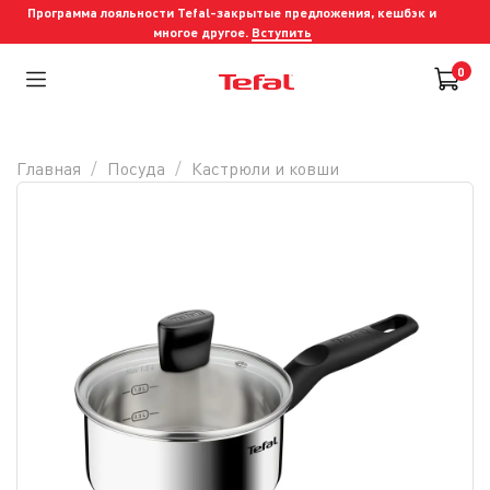
Программа лояльности Tefal-закрытые предложения, кешбэк и
многое другое.
Вступить
0
Главная
Посуда
Кастрюли и ковши