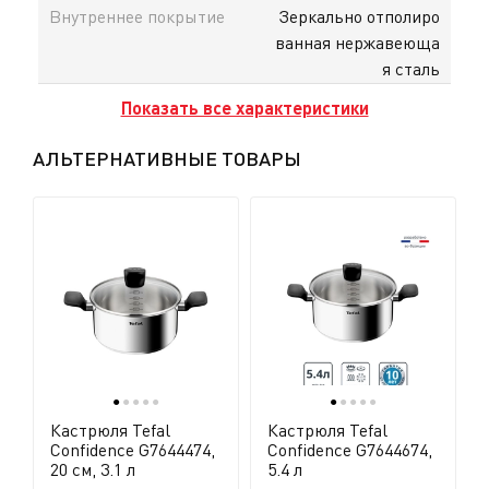
Внутреннее покрытие
Зеркально отполиро
ванная нержавеюща
я сталь
Показать все характеристики
АЛЬТЕРНАТИВНЫЕ ТОВАРЫ
●
●
●
●
●
●
●
●
●
●
Кастрюля Tefal
Кастрюля Tefal
Confidence G7644474,
Confidence G7644674,
20 см, 3.1 л
5.4 л