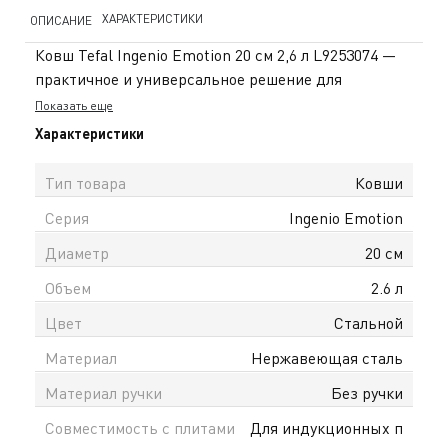
ХАРАКТЕРИСТИКИ
ОПИСАНИЕ
Ковш Tefal Ingenio Emotion 20 см 2,6 л L9253074 —
практичное и универсальное решение для
повседневной готовки. Оптимальный диаметр и
Показать еще
объём делают его удобным для приготовления
Характеристики
соусов, каш и других блюд для семьи. Корпус
выполнен из высококачественной нержавеющей
Тип товара
Ковши
стали, что обеспечивает прочность, долговечность
Серия
Ingenio Emotion
и устойчивость к износу. Внутренняя поверхность
легко очищается, а встроенная мерная шкала
Диаметр
20 см
помогает точно отмерять ингредиенты во время
Объем
2.6 л
приготовления. Главная особенность серии Ingenio
Emotion — съёмная ручка, которая делает ковш
Цвет
Стальной
максимально функциональным. Он удобно
Материал
Нержавеющая сталь
хранится, занимает минимум места, а также может
использоваться в духовке и холодильнике,
Материал ручки
Без ручки
превращаясь в универсальную ёмкость для
Совместимость с плитами
Для индукционных п
приготовления и хранения. Ковш подходит для