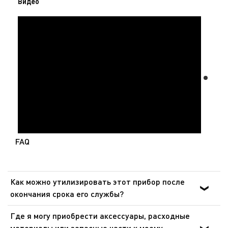
Видео
FAQ
Как можно утилизировать этот прибор после
окончания срока его службы?
В приборе содержатся ценные материалы, которые
Где я могу приобрести аксессуары, расходные
могут быть подвергнуты вторичной переработке.
материалы или запасные части к моему