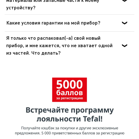
Отнесите его на городской пункт сбора отходов.
устройству?
Пожалуйста, перейдите в раздел «Аксессуары» веб-
сайта, чтобы легко найти то, что вам нужно для вашего
Какие условия гарантии на мой прибор?
устройства.
Дополнительные сведения содержатся в разделе
Я только что распаковал(-а) свой новый
«Гарантия» этого веб-сайта.
прибор, и мне кажется, что не хватает одной
из частей. Что делать?
Если вам кажется, что каких-то частей не хватает,
позвоните в службу поддержки, и мы поможем вам
найти приемлемое решение.