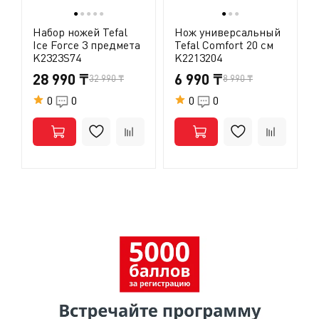
●
●
●
●
●
●
●
●
Набор ножей Tefal
Нож универсальный
Ice Force 3 предмета
Tefal Comfort 20 см
K2323S74
K2213204
28 990 ₸
6 990 ₸
32 990 ₸
8 990 ₸
0
0
0
0