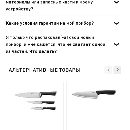
материалы или запасные части к моему
Отнесите его на городской пункт сбора отходов.
специализированные очистители для нержавеющей
устройству?
стали.
Пожалуйста, перейдите в раздел «Аксессуары» веб-
сайта, чтобы легко найти то, что вам нужно для вашего
Какие условия гарантии на мой прибор?
устройства.
Дополнительные сведения содержатся в разделе
Я только что распаковал(-а) свой новый
«Гарантия» этого веб-сайта.
прибор, и мне кажется, что не хватает одной
из частей. Что делать?
Если вам кажется, что каких-то частей не хватает,
позвоните в службу поддержки, и мы поможем вам
АЛЬТЕРНАТИВНЫЕ ТОВАРЫ
найти приемлемое решение.