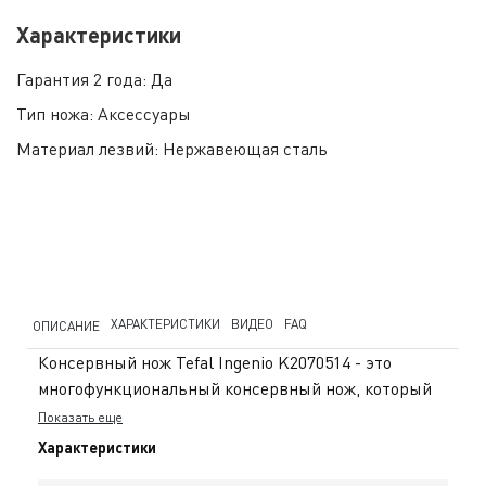
Характеристики
Гарантия 2 года:
Да
Тип ножа:
Аксессуары
Материал лезвий:
Нержавеющая сталь
ХАРАКТЕРИСТИКИ
ВИДЕО
FAQ
ОПИСАНИЕ
Консервный нож Tefal Ingenio K2070514 - это
многофункциональный консервный нож, который
позволяет легче открыть банки. Tefal представляет
Показать еще
серию Tefal Ingenio Premium - премиальные
Характеристики
кухонные гаджеты, которые созданы в удобном и