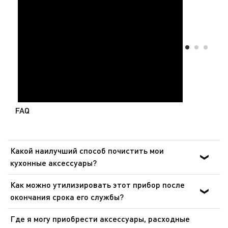
высококачественным материалам.
FAQ
Какой наилучший способ почистить мои
кухонные аксессуары?
Аксессуары с антипригарным покрытием нельзя мыть
Как можно утилизировать этот прибор после
с использованием абразивного порошка или
окончания срока его службы?
абразивной губки. Теплая вода и средство для мытья
В приборе содержатся ценные материалы, которые
посуды идеально подойдет для очистки. Для
Где я могу приобрести аксессуары, расходные
могут быть подвергнуты вторичной переработке.
аксессуаров из нержавеющей стали мы рекомендуем