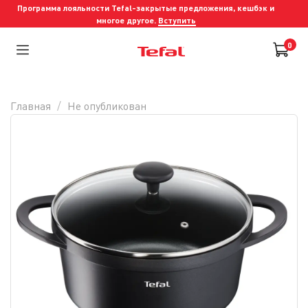
Программа лояльности Tefal-закрытые предложения, кешбэк и
многое другое.
Вступить
0
Главная
Не опубликован