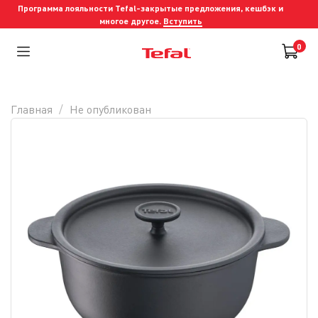
Программа лояльности Tefal-закрытые предложения, кешбэк и
многое другое.
Вступить
0
Главная
Не опубликован