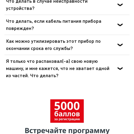
Что делать в случае неисправности
устройства?
После ознакомления с инструкциями по запуску
Что делать, если кабель питания прибора
прибора в руководстве пользователя убедитесь, что
поврежден?
электрическая розетка находится в рабочем состоянии,
Не пользуйтесь устройством. Во избежание опасности,
подключив к ней другое устройство. Если прибор не
Как можно утилизировать этот прибор по
замените кабель в центре технического обслуживания.
заработал, не пытайтесь разобрать или
окончании срока его службы?
отремонтировать его. Отнесите прибор в
В Вашем приборе содержатся ценные материалы,
авторизованный центр технического обслуживания.
Я только что распаковал(-а) свою новую
которые могут быть подвергнуты вторичной
машину, и мне кажется, что не хватает одной
переработке. Отнесите его на городской пункт сбора
из частей. Что делать?
отходов.
Если вам кажется, что каких-то частей не хватает,
позвоните в центр обслуживания покупателей, и мы
поможем вам найти приемлемое решение.