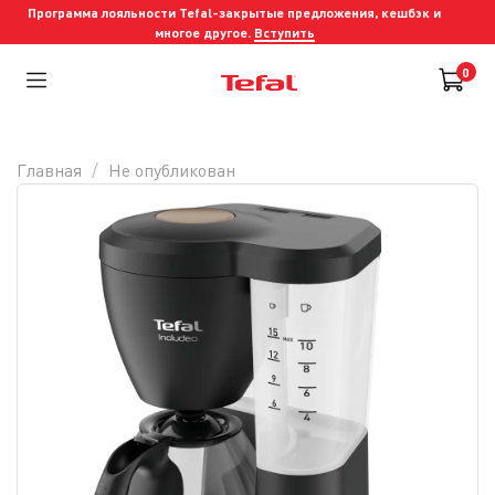
Программа лояльности Tefal-закрытые предложения, кешбэк и
многое другое.
Вступить
0
Главная
Не опубликован