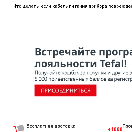
распределите их на дне чаши. Подключите прибор и в
Что делать, если кабель питания прибора поврежде
близко к ножам.
Не пользуйтесь устройством. Во избежание опасной си
Бесплатная доставка
Про