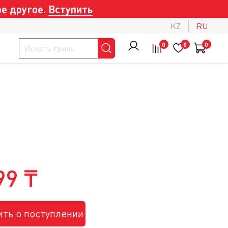
е другое.
Вступить
KZ
RU
0
0
0
99 ₸
ть о поступлении