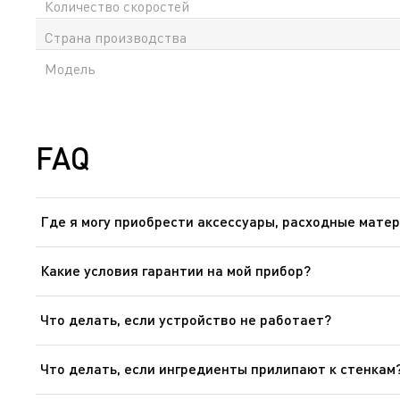
Количество скоростей
Страна производства
Модель
FAQ
Где я могу приобрести аксессуары, расходные матер
Пожалуйста, перейдите в раздел «Аксессуары» веб-сайт
Какие условия гарантии на мой прибор?
Дополнительные сведения содержатся в разделе «Гара
Что делать, если устройство не работает?
После ознакомления с инструкциями по запуску прибор
ней другое устройство. Если прибор не заработал, не
Что делать, если ингредиенты прилипают к стенкам
обслуживания.
Если к стенке чаши прилипли кусочки продуктов (ветчи