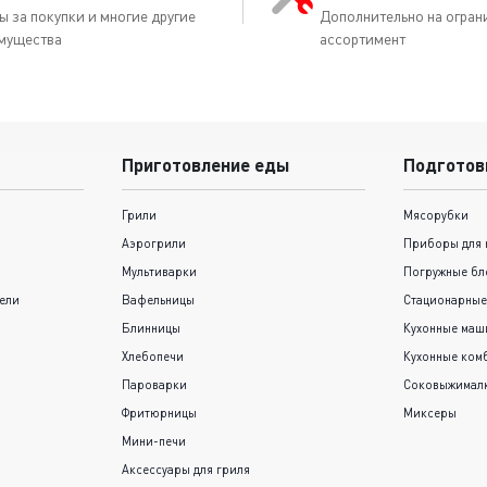
ы за покупки и многие другие
Дополнительно на огран
мущества
ассортимент
Приготовление еды
Подготов
Грили
Мясорубки
Аэрогрили
Приборы для 
Мультиварки
Погружные бл
ели
Вафельницы
Стационарные
Блинницы
Кухонные ма
Хлебопечи
Кухонные ком
Пароварки
Соковыжимал
Фритюрницы
Миксеры
Мини-печи
Аксессуары для гриля