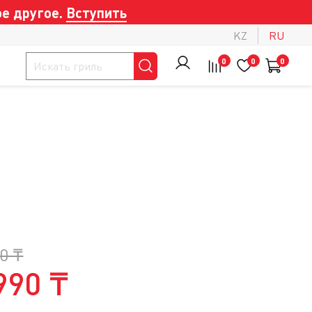
е другое.
Вступить
KZ
RU
0
0
0
0 ₸
990 ₸