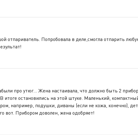
шой отпариватель. Попробовала в деле,смогла отпарить любу
езультат!
абыли про утюг... Жена настаивала, что должно быть 2 прибор
 В итоге остановились на этой штуке. Маленький, компактный
м, например, подушки, диваны (если не кожа, конечно), дет
ого вот. Прибором доволен, жена одобряет!