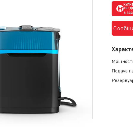
КУПИТ
КРЕД
8 333
Сообщи
Характ
Мощност
Подача п
Резервуа