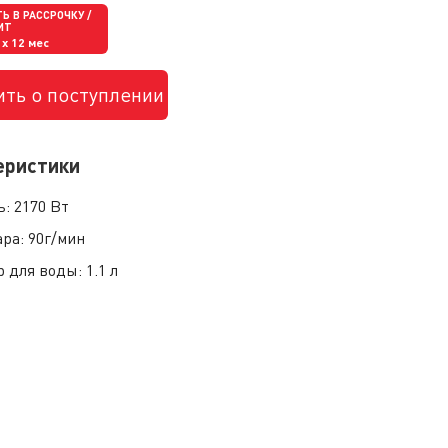
Ь В РАССРОЧКУ /
ИТ
x 12 мес
ть о поступлении
еристики
ь:
2170 Вт
ара:
90г/мин
р для воды:
1.1 л