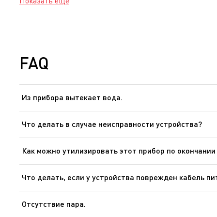
Показать еще
FAQ
Из прибора вытекает вода.
Вы использовали химические вещества или добавки дл
и минералы, которые конденсируется под воздействи
Что делать в случае неисправности устройства?
прибора.
После ознакомления с инструкциями по запуску прибор
ней другое устройство. Если прибор не заработал, не
Как можно утилизировать этот прибор по окончании
обслуживания.
В Вашем приборе содержатся ценные материалы, котор
Что делать, если у устройства поврежден кабель п
Не пользуйтесь устройством. Во избежание опасности,
Отсутствие пара.