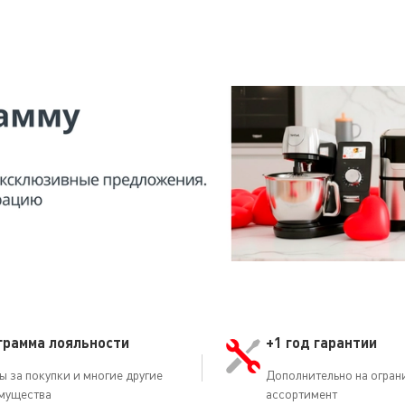
в том, что прибор должным образом подключен к розетке, а 
 розетки, и наполните резервуар. Насос не активирован. На
Показать все вопросы
ьно установлен съемный резервуар. Убедитесь в том, что ре
«on/off» (вкл/выкл) и дождитесь, пока индикатор перестане
грамма лояльности
+1 год гарантии
ы за покупки и многие другие
Дополнительно на огран
мущества
ассортимент