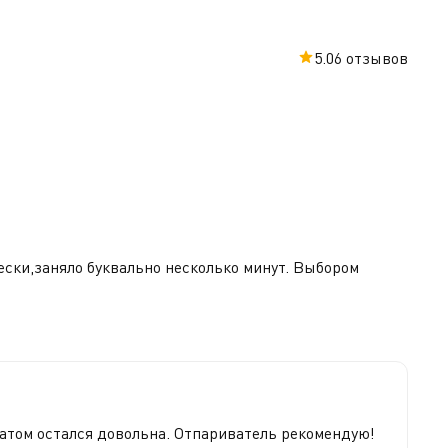
5.0
6 отзывов
вески,заняло буквально несколько минут. Выбором
татом остался довольна. Отпариватель рекомендую!