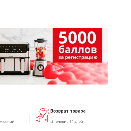
выключатель находится в положении «I». В резервуаре
жмите и подержите в течение нескольких секунд
зервуар установлен должным образом. Прибор
т мигать.
Возврат товара
иченный
В течение 14 дней