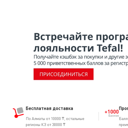
Прибор не подключен к сети или выключен. Убедитесь 
недостаточно воды. Отключите прибор, вынув вилку из
кнопку выпуска пара для активации насоса. Неправил
функционирует в режиме ожидания. Нажмите на кнопку 
Бесплатная доставка
Про
По Алматы от 10000 ₸, остальные
Балл
регионы КЗ от 30000 ₸
преи