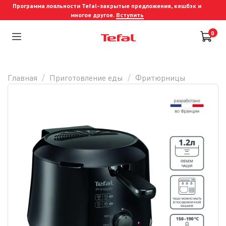
Программа лояльности Tefal-закрытые предложения, кешбэк и
многое другое.
Вступить
0
Главная
Приготовление еды
Фритюрницы