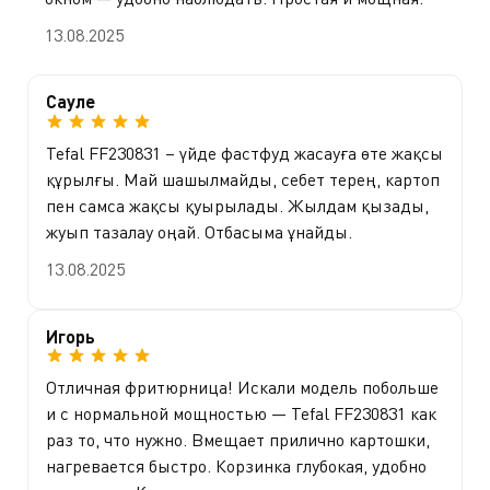
13.08.2025
Сауле
Tefal FF230831 – үйде фастфуд жасауға өте жақсы
құрылғы. Май шашылмайды, себет терең, картоп
пен самса жақсы қуырылады. Жылдам қызады,
жуып тазалау оңай. Отбасыма ұнайды.
13.08.2025
Игорь
Отличная фритюрница! Искали модель побольше
и с нормальной мощностью — Tefal FF230831 как
раз то, что нужно. Вмещает прилично картошки,
нагревается быстро. Корзинка глубокая, удобно