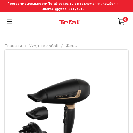
Программа лояльности Tefal-закрытые предложения, кешбэк и
многое другое.
Вступить
0
Главная
Уход за собой
Фены