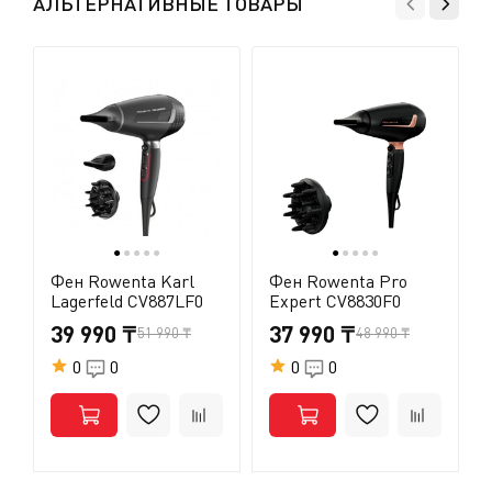
АЛЬТЕРНАТИВНЫЕ ТОВАРЫ
●
●
●
●
●
●
●
●
●
●
Фен Rowenta Karl
Фен Rowenta Pro
Lagerfeld CV887LF0
Expert CV8830F0
39 990 ₸
37 990 ₸
51 990 ₸
48 990 ₸
0
0
0
0