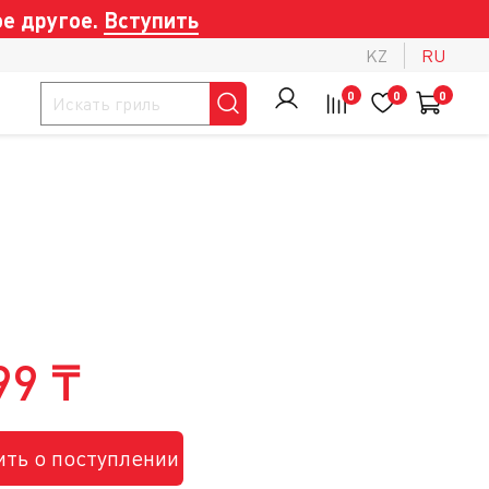
е другое.
Вступить
KZ
RU
0
0
0
99 ₸
ть о поступлении