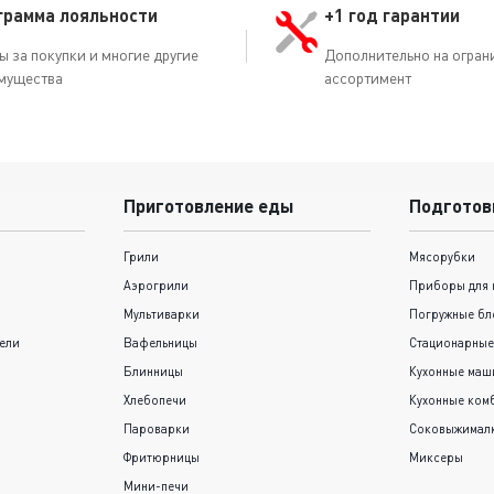
грамма лояльности
+1 год гарантии
ы за покупки и многие другие
Дополнительно на огран
мущества
ассортимент
Приготовление еды
Подготов
Грили
Мясорубки
Аэрогрили
Приборы для 
Мультиварки
Погружные бл
ели
Вафельницы
Стационарные
Блинницы
Кухонные ма
Хлебопечи
Кухонные ком
Пароварки
Соковыжимал
Фритюрницы
Миксеры
Мини-печи