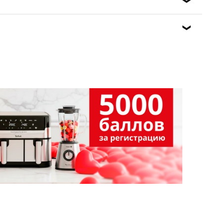
а городской пункт сбора отходов.
ект аксессуарами, или протереть его чуть влажной
тке. Ни в коем случае не обрабатывайте поверхности
нужно обязательно вынуть из розетки вилку его