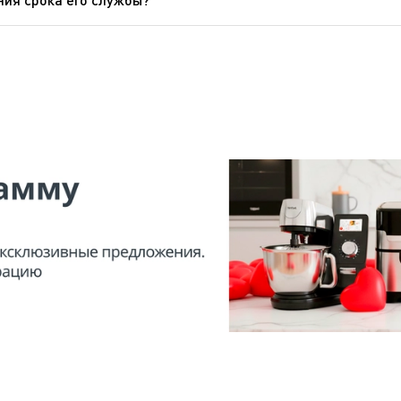
ут быть подвергнуты вторичной переработке. Отнесите его н
тить свой прибор, воспользовавшись входящими в его компл
е посторонние предметы, застрявшие в задней защитной реше
Показать все вопросы
е его в воду (помните, что перед тем, как чистить прибор, 