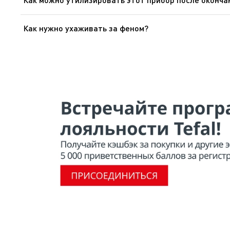
В приборе содержатся ценные материалы, которые мог
Как нужно ухаживать за феном?
Фены не нуждаются в сложном уходе. Вы можете почис
салфеткой для того, чтобы удалить волосы или други
прибора спиртосодержащими жидкостями и не погружайт
электрического провода).