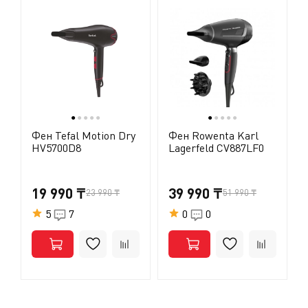
●
●
●
●
●
●
●
●
●
●
Фен Tefal Motion Dry
Фен Rowenta Karl
HV5700D8
Lagerfeld CV887LF0
19 990 ₸
39 990 ₸
23 990 ₸
51 990 ₸
5
7
0
0