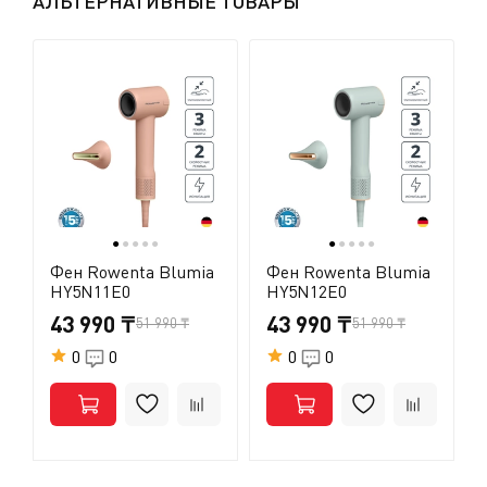
АЛЬТЕРНАТИВНЫЕ ТОВАРЫ
ТОНКАЯ МАГНИТНАЯ НАСАДКА 6 ММ: Магнитная
или другие посторонние предметы, застрявшие в
насадка-концентратор фиксируется на устройстве
задней защитной решетке. Ни в коем случае не
одним движением и позволяет придать локонам
обрабатывайте поверхности прибора
нужную форму направленным потоком воздуха
спиртосодержащими жидкостями и не погружайте его
в воду (помните, что перед тем, как чистить прибор,
нужно обязательно вынуть из розетки вилку его
электрического провода).
●
●
●
●
●
●
●
●
●
●
Фен Rowenta Blumia
Фен Rowenta Blumia
HY5N11E0
HY5N12E0
43 990 ₸
43 990 ₸
51 990 ₸
51 990 ₸
0
0
0
0