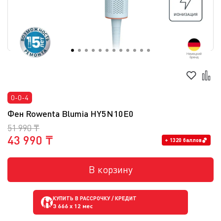
0-0-4
Фен Rowenta Blumia HY5N10E0
51 990 ₸
43 990 ₸
+ 1320 баллов
В корзину
КУПИТЬ В РАССРОЧКУ / КРЕДИТ
3 666
x 12 мес