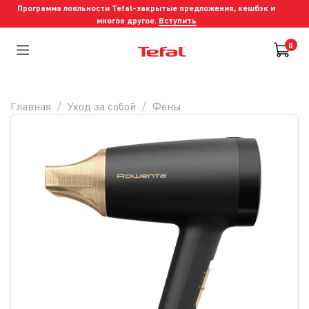
Программа лояльности Tefal-закрытые предложения, кешбэк и
многое другое.
Вступить
0
Главная
Уход за собой
Фены