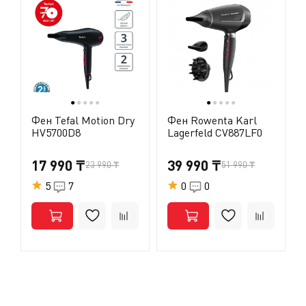
●
●
●
●
●
●
●
●
●
●
Фен Tefal Motion Dry
Фен Rowenta Karl
HV5700D8
Lagerfeld CV887LF0
17 990 ₸
39 990 ₸
23 990 ₸
51 990 ₸
5
7
0
0