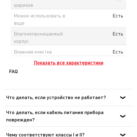
шариков
Можно использовать в
Есть
воде
Влагонепроницаемый
Есть
корпус
Влажная очистка
Есть
Показать все характеристики
FAQ
Что делать, если устройство не работает?
После ознакомления с инструкциями по запуску
Что делать, если кабель питания прибора
прибора в руководстве пользователя убедитесь, что
поврежден?
электрическая розетка находится в рабочем состоянии,
Не пользуйтесь устройством. Во избежание опасной
подключив к ней другое устройство. Если прибор не
ситуации, замените кабель в центре технического
Чему соответствуют классы I и II?
заработал, не пытайтесь разобрать или