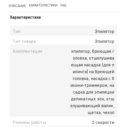
ХАРАКТЕРИСТИКИ
FAQ
ОПИСАНИЕ
Характеристики
Тип
Эпилятор
Тип товара
Эпилятор
Комплектация
эпилятор, бреющая г
оловка, отшелушива
ющая насадка (для п
илинга) на бреющей
головка, насадка с б
икини-триммером, на
садка для эпиляции
деликатных зон, отш
елушивающий валик,
щетка, чехол
Режимы работы
2 скорости