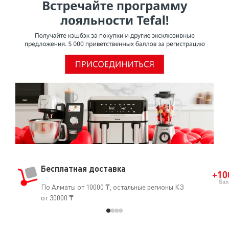
становится очень горячим во время работы прибора.
Чайник можно брать только за ручку.• Следите, чтобы
дети не играли с прибором.• Если кабель питания
поврежден, он должен быть заменен производителем,
отделом послепродажного обслуживания или другим
квалифицированным специалистом во избежание
опасности.
Бесплатная доставка
По Алматы от 10000 ₸, остальные регионы КЗ
от 30000 ₸