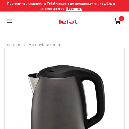
Программа лояльности Tefal-закрытые предложения, кешбэк и
многое другое.
Вступить
0
Главная
Не опубликован