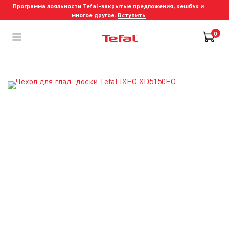
Программа лояльности Tefal-закрытые предложения, кешбэк и
многое другое.
Вступить
0