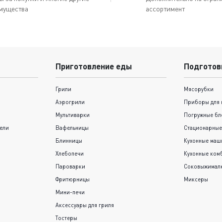
мущества
ассортимент
Приготовление еды
Подготов
Грили
Мясорубки
Аэрогрили
Приборы для 
Мультиварки
Погружные бл
ели
Вафельницы
Стационарные
Блинницы
Кухонные ма
Хлебопечи
Кухонные ком
Пароварки
Соковыжимал
Фритюрницы
Миксеры
Мини-печи
Аксессуары для гриля
Тостеры