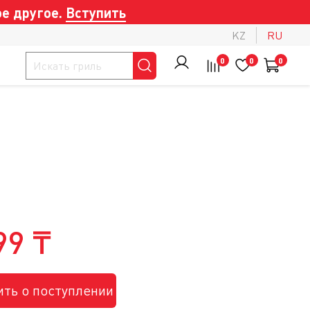
е другое.
Вступить
KZ
RU
0
0
0
99 ₸
ть о поступлении