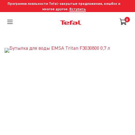
Программа лояльности Tefal-закрытые предложения, кешбэк и
многое другое.
Вступить
0