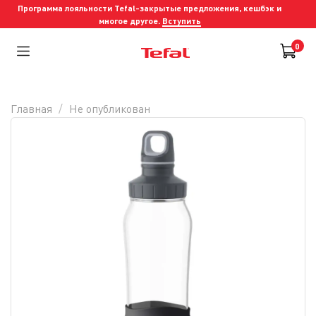
Программа лояльности Tefal-закрытые предложения, кешбэк и
многое другое.
Вступить
0
Главная
Не опубликован