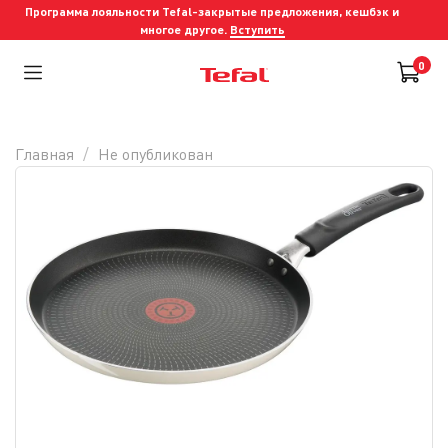
Программа лояльности Tefal-закрытые предложения, кешбэк и
многое другое.
Вступить
0
Главная
Не опубликован