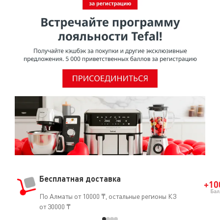
здоровья при использовании в посуде для
приготовления пищи.Согласно исследованию,
проведенному МАИР (Международное агентство по
изучению рака), ВОЗ (Всемирная организация
здравоохранения) отнесла ПТФЭ к группе 3 [Том 19, 288
(1979) и Дополнение 7.70 (1987)], признав, что он не
является канцерогеном для человека.О том, что ПТФЭ
безопасен для использования, свидетельствует и тот
факт, что он часто применяется в медицине
(кардиостимуляторы, искусственные артерии, протезы
и т.д.).
Бесплатная доставка
По Алматы от 10000 ₸, остальные регионы КЗ
от 30000 ₸