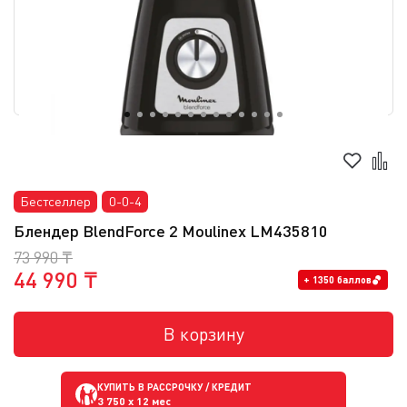
Бестселлер
0-0-4
Блендер BlendForce 2 Moulinex LM435810
73 990 ₸
44 990 ₸
+ 1350 баллов
В корзину
КУПИТЬ В РАССРОЧКУ / КРЕДИТ
3 750
x 12 мес