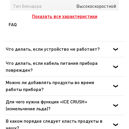
Тип блендера
Высокоскоростной
Показать все характеристики
FAQ
Что делать, если устройство не работает?
После ознакомления с инструкциями по запуску
Что делать, если кабель питания прибора
прибора в руководстве пользователя убедитесь, что
поврежден?
электрическая розетка находится в рабочем состоянии,
Не пользуйтесь устройством. Во избежание опасной
подключив к ней другое устройство. Если прибор не
Можно ли добавлять продукты во время
ситуации, замените кабель в центре технического
заработал, не пытайтесь разобрать или
работы прибора?
обслуживания.
отремонтировать его. Отнесите прибор в
Во время работы прибора крышка всегда должна быть
авторизованный центр технического обслуживания.
Для чего нужна функция «ICE CRUSH»
на месте. Чтобы добавить ингредиенты во время
(измельчение льда)?
процесса смешивания, снимите колпачок дозатора и
Можно дробить лед или делать замороженные
введите ингредиенты через загрузочное отверстие в
В каком порядке следует класть продукты в
напитки, используя импульсный режим работы
крышке.
чашу?