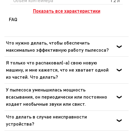
Объем контейнера
1.2 л
Показать все характеристики
FAQ
Что нужно делать, чтобы обеспечить
максимально эффективную работу пылесоса?
Убедитесь в том, что аксессуары, трубка и гибкий
Я только что распаковал(-а) свою новую
шланг не засорены (полностью или частично), и
машину, и мне кажется, что не хватает одной
фильтры не забиты.
из частей. Что делать?
Если вам кажется, что каких-то частей не хватает,
У пылесоса уменьшилась мощность
позвоните в центр обслуживания покупателей, и мы
всасывания, он периодически или постоянно
поможем вам найти приемлемое решение.
издает необычные звуки или свист.
Может быть несколько причинами:• Крестовый
Что делать в случае неисправности
регулятор в открытом положении, закройте его.•
устройства?
Вакуумный поток блокируется: проверьте трубку, сопло
После ознакомления с инструкциями по запуску
и шланг.• Контейнер или мешок заполнен. Замените