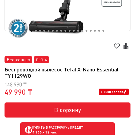
Бестселлер
0-0-4
Беспроводной пылесос Tefal X-Nano Essential
TY1129WO
148 990 ₸
49 990 ₸
+ 1500 баллов
В корзину
КУПИТЬ В РАССРОЧКУ / КРЕДИТ
4 166
x 12 мес