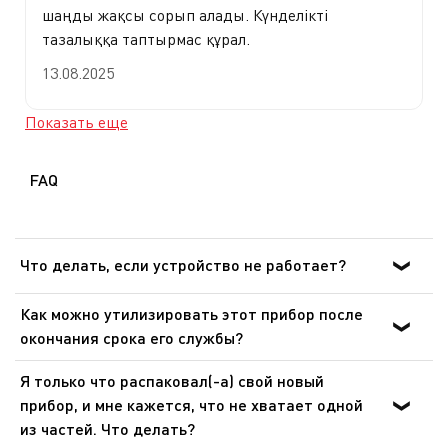
шаңды жақсы сорып алады. Күнделікті
тазалыққа таптырмас құрал.
13.08.2025
Показать еще
FAQ
Что делать, если устройство не работает?
После ознакомления с инструкциями по запуску
Как можно утилизировать этот прибор после
прибора в руководстве пользователя убедитесь, что
окончания срока его службы?
электрическая розетка находится в рабочем состоянии,
В приборе содержатся ценные материалы, которые
подключив к ней другое устройство. Если прибор не
Я только что распаковал(-а) свой новый
могут быть подвергнуты вторичной переработке.
заработал, не пытайтесь разобрать или
прибор, и мне кажется, что не хватает одной
Отнесите его на городской пункт сбора отходов.
отремонтировать его. Отнесите прибор в
из частей. Что делать?
авторизованный центр технического обслуживания.