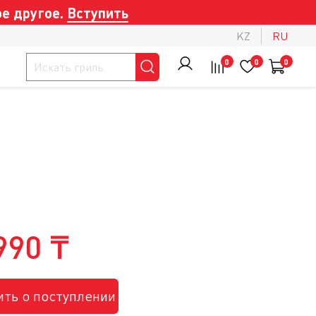
е другое.
Вступить
KZ
RU
0
0
0
990 ₸
ть о поступлении