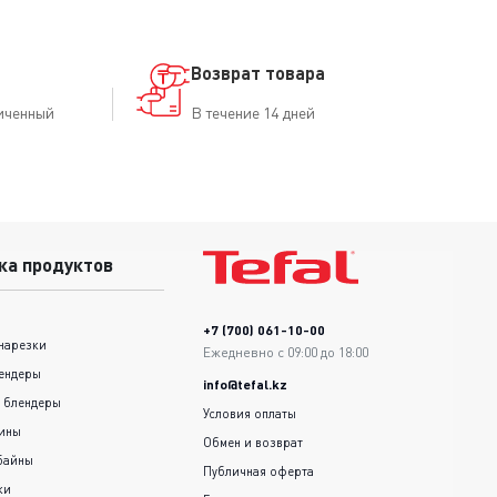
Возврат товара
иченный
В течение 14 дней
ка продуктов
+7 (700) 061-10-00
нарезки
Ежедневно с 09:00 до 18:00
ендеры
info@tefal.kz
 блендеры
Условия оплаты
шины
Обмен и возврат
байны
Публичная оферта
ки