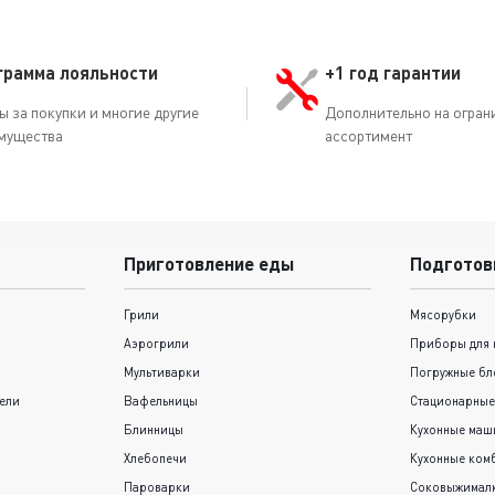
грамма лояльности
+1 год гарантии
ы за покупки и многие другие
Дополнительно на огран
мущества
ассортимент
Приготовление еды
Подготов
Грили
Мясорубки
Аэрогрили
Приборы для 
Мультиварки
Погружные бл
ели
Вафельницы
Стационарные
Блинницы
Кухонные ма
Хлебопечи
Кухонные ком
Пароварки
Соковыжимал