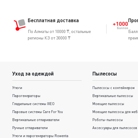
Бесплатная доставка
Про
По Алматы от 10000 ₸, остальные
Балл
регионы КЗ от 30000 ₸
преи
Уход за одеждой
Пылесосы
Утюги
Пылесосы с контейнером
Парогенераторы
Вертикальные пылесосы
Гладильные системы IXEO
Моющие пылесосы
Паровые системы Care For You
Моющие пылесосы для меб
Вертикальные отпариватели
Роботы-пылесосы
Ручные отпариватели
Аксессуары для пылесосов
Утюги и парогенераторы Rowenta