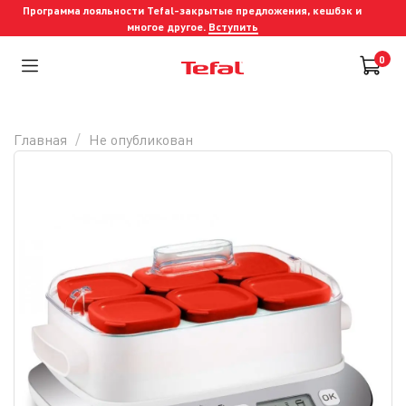
Программа лояльности Tefal-закрытые предложения, кешбэк и
многое другое.
Вступить
0
Главная
Не опубликован