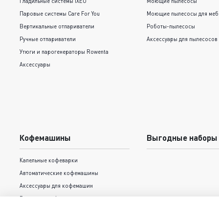
Гладильные системы IXEO
Моющие пылесосы
Паровые системы Care For You
Моющие пылесосы для меб
Вертикальные отпариватели
Роботы-пылесосы
Ручные отпариватели
Аксессуары для пылесосов
Утюги и парогенераторы Rowenta
Аксессуары
Кофемашины
Выгодные наборы
Капельные кофеварки
Автоматические кофемашины
Аксессуары для кофемашин
Рожковые кофеварки