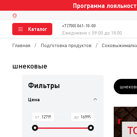
Программа лояльности
+7 (700) 061-10-00
Каталог
Ежедневно c 09:00 до 18:00
Главная
Подготовка продуктов
Соковыжималк
шнековые
Фильтры
шнеков
Цена
—
от
до