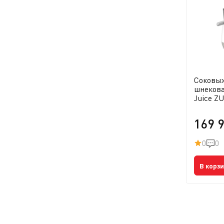
Соковы
шнекова
Juice Z
169 
0
0
В корз