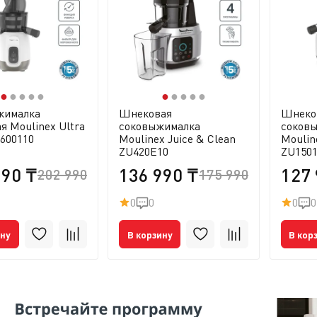
●
●
●
●
●
●
●
●
●
●
жималка
Шнековая
Шнеко
я Moulinex Ultra
соковыжималка
соков
U600110
Moulinex Juice & Clean
Moulin
ZU420E10
ZU1501
990 ₸
136 990 ₸
127 
202 990 ₸
175 990 ₸
0
0
0
0
ину
В корзину
В кор