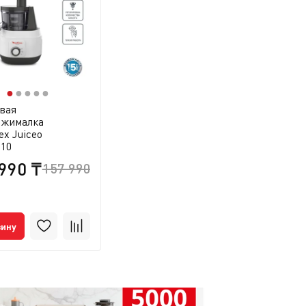
●
●
●
●
●
вая
ыжималка
ex Juiceo
10
990 ₸
157 990 ₸
зину