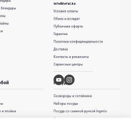
ендеры
info@tefal.kz
 блендеры
Условия оплаты
шины
Обмен и возврат
байны
Публичная оферта
ки
Гарантия
Политика конфиденциальности
Доставка
Контакты и реквизиты
Сервисные центры
обой
Посуда
Сковороды и cотейники
ры
Наборы посуды
 и плойки
Посуда со съемной ручкой Ingenio
Кастрюли и ковши
Крышки