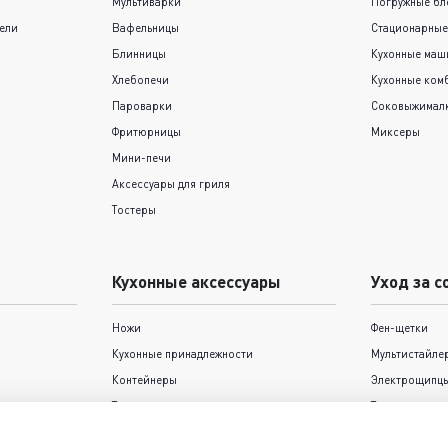
Мультиварки
Погружные бл
ели
Вафельницы
Стационарные
Блинницы
Кухонные ма
Хлебопечи
Кухонные ком
Пароварки
Соковыжимал
Фритюрницы
Миксеры
Мини-печи
Аксессуары для гриля
Тостеры
Кухонные аксессуары
Уход за с
Ножи
Фен-щетки
Кухонные принадлежности
Мультистайле
Контейнеры
Электрощипцы
Термокружки и термосы
Триммеры
Формы для выпечки Tefal
Фены