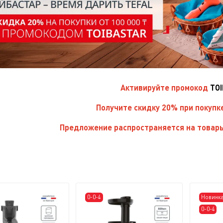
Активируйте
промокод
TO
Получите скидку 20% при покупк
Предложение распространяется на товары
0-0-4
Новинк
0-0-4