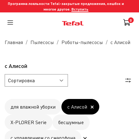
Программа лояльности Tefal-закрытые предложения, кешбэк и
многое другое.
Вступить
0
Главная
Пылесосы
Роботы-пылесосы
с Алисой
с Алисой
для влажной уборки
с Алисой
X-PLORER Serie
бесшумные
с управлением со смартфона