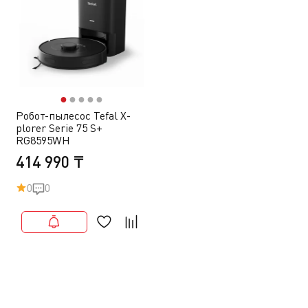
●
●
●
●
●
Робот-пылесос Tefal X-
plorer Serie 75 S+
RG8595WH
414 990 ₸
0
0