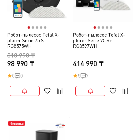
●
●
●
●
●
●
●
●
●
●
Робот-пылесос Tefal X-
Робот-пылесос Tefal X-
plorer Serie 75 S
plorer Serie 75 S+
RG8575WH
RG8597WH
310 990 ₸
98 990 ₸
414 990 ₸
0
0
5
7
Новинка