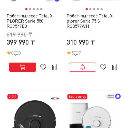
●
●
●
●
●
●
●
●
●
●
Робот-пылесос Tefal X-
Робот-пылесос Tefal X-
PLORER Serie 580
plorer Serie 75 S
RG9547E0
RG8577WH
619 990 ₸
399 990 ₸
310 990 ₸
0
0
5
7
0-0-4
Бестселлер