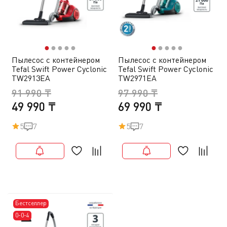
●
●
●
●
●
●
●
●
●
●
Пылесос с контейнером
Пылесос с контейнером
Tefal Swift Power Cyclonic
Tefal Swift Power Cyclonic
TW2913EA
TW2971EA
91 990 ₸
97 990 ₸
49 990 ₸
69 990 ₸
5
7
5
7
Бестселлер
0-0-4