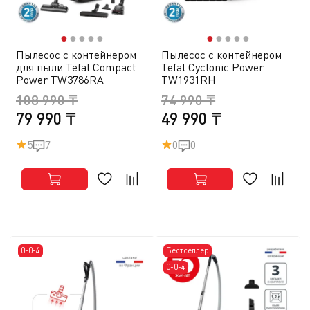
●
●
●
●
●
●
●
●
●
●
Пылесос с контейнером
Пылесос с контейнером
для пыли Tefal Compact
Tefal Cyclonic Power
Power TW3786RA
TW1931RH
108 990 ₸
74 990 ₸
79 990 ₸
49 990 ₸
5
7
0
0
0-0-4
Бестселлер
0-0-4