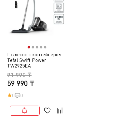
●
●
●
●
●
Пылесос с контейнером
Tefal Swift Power
TW2925EA
91 990 ₸
59 990 ₸
0
0