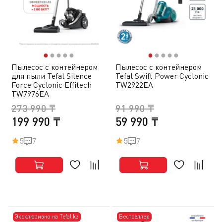
●
●
●
●
●
●
●
●
●
●
Пылесос с контейнером
Пылесос с контейнером
для пыли Tefal Silence
Tefal Swift Power Cyclonic
Force Cyclonic Effitech
TW2922EA
TW7976EA
273 990 ₸
91 990 ₸
199 990 ₸
59 990 ₸
5
7
5
7
Эксклюзивно на Tefal.kz
Бестселлер