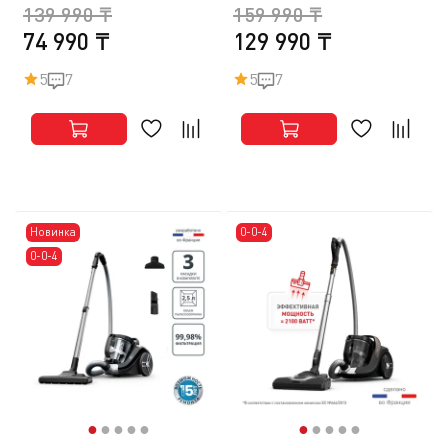
139 990 ₸
159 990 ₸
74 990 ₸
129 990 ₸
5
7
5
7
Новинка
0-0-4
0-0-4
●
●
●
●
●
●
●
●
●
●