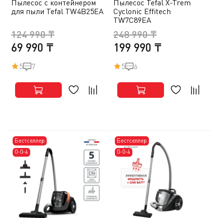
Пылесос с контейнером
Пылесос Tefal X-Trem
для пыли Tefal TW4B25EA
Cyclonic Effitech
TW7C89EA
124 990 ₸
248 990 ₸
69 990 ₸
199 990 ₸
5
7
5
6
Бестселлер
Бестселлер
0-0-4
0-0-4