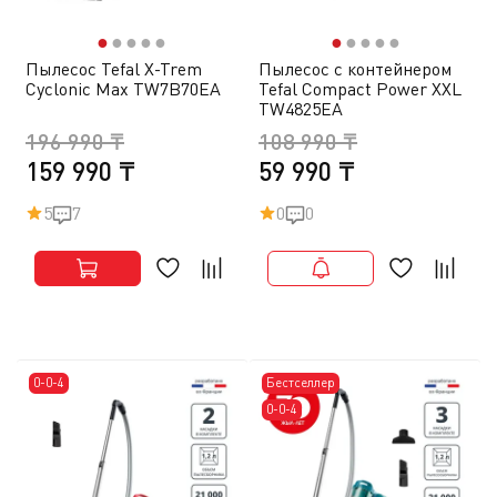
●
●
●
●
●
●
●
●
●
●
Пылесос Tefal X-Trem
Пылесос с контейнером
Cyclonic Max TW7B70EA
Tefal Compact Power XXL
TW4825EA
196 990 ₸
108 990 ₸
159 990 ₸
59 990 ₸
5
7
0
0
0-0-4
Бестселлер
0-0-4