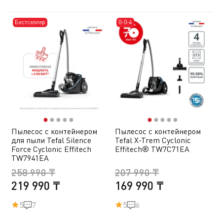
Бестселлер
0-0-4
●
●
●
●
●
●
●
●
●
●
Пылесос с контейнером
Пылесос с контейнером
для пыли Tefal Silence
Tefal X-Trem Cyclonic
Force Cyclonic Effitech
Effitech® TW7C71EA
TW7941EA
258 990 ₸
207 990 ₸
219 990 ₸
169 990 ₸
5
7
5
6