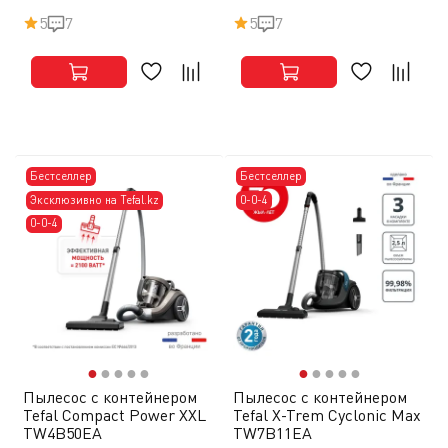
5
7
5
7
Бестселлер
Бестселлер
Эксклюзивно на Tefal.kz
0-0-4
0-0-4
●
●
●
●
●
●
●
●
●
●
Пылесос с контейнером
Пылесос с контейнером
Tefal Compact Power XXL
Tefal X-Trem Cyclonic Max
TW4B50EA
TW7B11EA