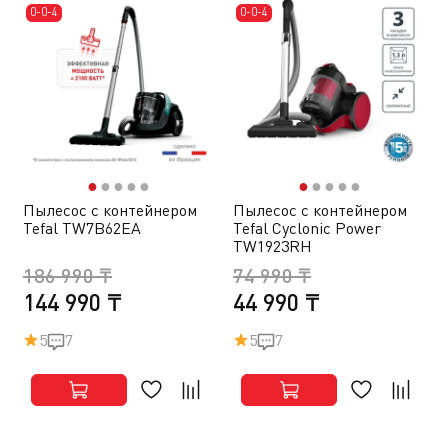
0-0-4
0-0-4
●
●
●
●
●
●
●
●
●
●
Пылесос с контейнером
Пылесос с контейнером
Tefal TW7B62EA
Tefal Cyclonic Power
TW1923RH
186 990 ₸
74 990 ₸
144 990 ₸
44 990 ₸
5
7
5
7