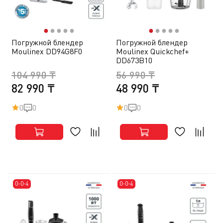
●
●
●
●
●
●
●
●
●
●
Погружной блендер
Погружной блендер
Moulinex DD94G8F0
Moulinex Quickchef+
DD673B10
104 990 ₸
56 990 ₸
82 990 ₸
48 990 ₸
0
0
0
0
0-0-4
0-0-4