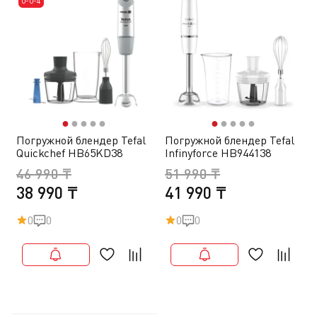
0-0-4
●
●
●
●
●
●
●
●
●
●
Погружной блендер Tefal
Погружной блендер Tefal
Quickchef HB65KD38
Infinyforce HB944138
46 990 ₸
51 990 ₸
38 990 ₸
41 990 ₸
0
0
0
0