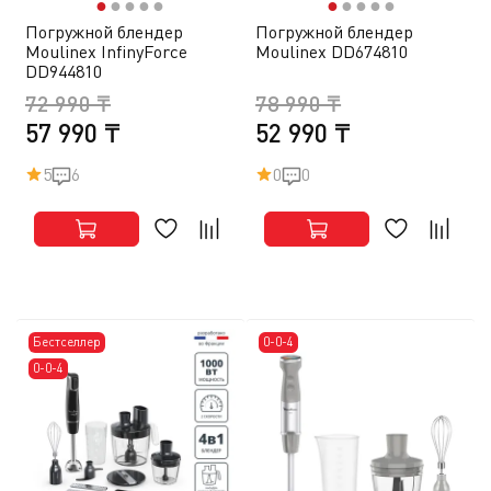
●
●
●
●
●
●
●
●
●
●
Погружной блендер
Погружной блендер
Moulinex InfinyForce
Moulinex DD674810
DD944810
72 990 ₸
78 990 ₸
57 990 ₸
52 990 ₸
5
6
0
0
Бестселлер
0-0-4
0-0-4