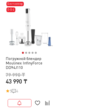
Бестселлер
0-0-4
●
●
●
●
●
Погружной блендер
Moulinex InfinyForce
DD94J110
79 990 ₸
43 990 ₸
5
4