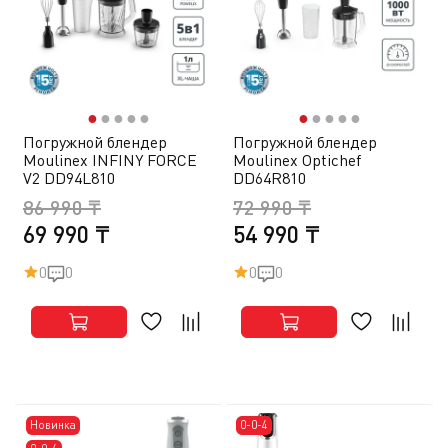
●
●
●
●
●
●
●
●
●
●
Погружной блендер
Погружной блендер
Moulinex INFINY FORCE
Moulinex Optichef
V2 DD94L810
DD64R810
86 990 ₸
72 990 ₸
69 990 ₸
54 990 ₸
0
0
0
0
Новинка
0-0-4