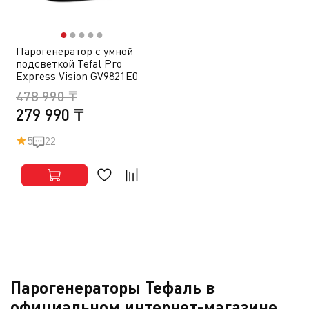
●
●
●
●
●
Парогенератор с умной
подсветкой Tefal Pro
Express Vision GV9821E0
478 990 ₸
279 990 ₸
5
22
Парогенераторы Тефаль в
официальном интернет-магазине