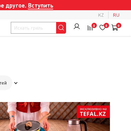
е другое.
Вступить
KZ
RU
0
0
0
тей