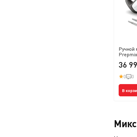
Ручной 
Prepmi
36 9
0
0
В корз
Микс