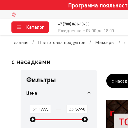
Программа лояльности
+7 (700) 061-10-00
Каталог
Ежедневно c 09:00 до 18:00
Главная
Подготовка продуктов
Миксеры
с
с насадками
Фильтры
с наса
Цена
—
от
до