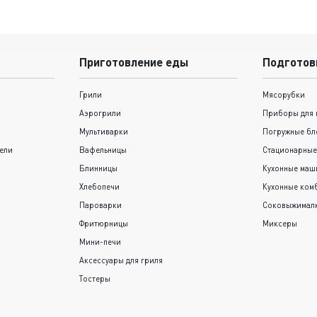
Приготовление еды
Подготов
Грили
Мясорубки
Аэрогрили
Приборы для 
Мультиварки
Погружные бл
ели
Вафельницы
Стационарные
Блинницы
Кухонные ма
Хлебопечи
Кухонные ком
Пароварки
Соковыжимал
Фритюрницы
Миксеры
Мини-печи
Аксессуары для гриля
Тостеры