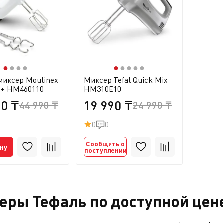
●
●
●
●
●
●
●
●
●
миксер Moulinex
Миксер Tefal Quick Mix
x+ HM460110
HM310E10
90 ₸
19 990 ₸
44 990 ₸
24 990 ₸
0
0
Сообщить о
ину
поступлении
еры Тефаль по доступной цене