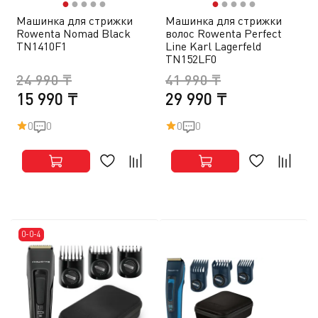
●
●
●
●
●
●
●
●
●
●
Машинка для стрижки
Машинка для стрижки
Rowenta Nomad Black
волос Rowenta Perfect
TN1410F1
Line Karl Lagerfeld
TN152LF0
24 990 ₸
41 990 ₸
15 990 ₸
29 990 ₸
0
0
0
0
0-0-4